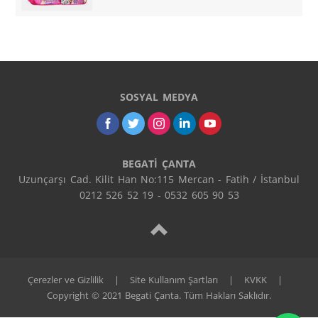
SOSYAL MEDYA
BEGATİ ÇANTA
Uzunçarşı Cad. Kilit Han No:115 Mercan - Fatih / İstanbul

0212 526 52 19 - 0532 605 90 53
Çerezler ve Gizlilik
|
Site Kullanım Şartları
|
KVKK
|
Copyright © 2021 Begati Çanta. Tüm Hakları Saklıdır.