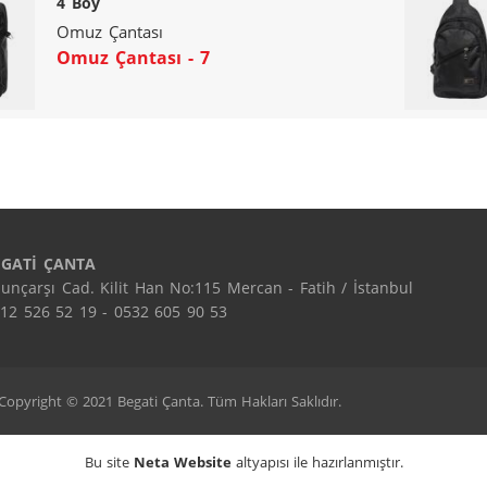
4 Boy
Omuz Çantası
Omuz Çantası - 7
EGATİ ÇANTA
unçarşı Cad. Kilit Han No:115 Mercan - Fatih / İstanbul

12 526 52 19 - 0532 605 90 53
Copyright © 2021 Begati Çanta. Tüm Hakları Saklıdır.
Bu site
Neta Website
altyapısı ile hazırlanmıştır.