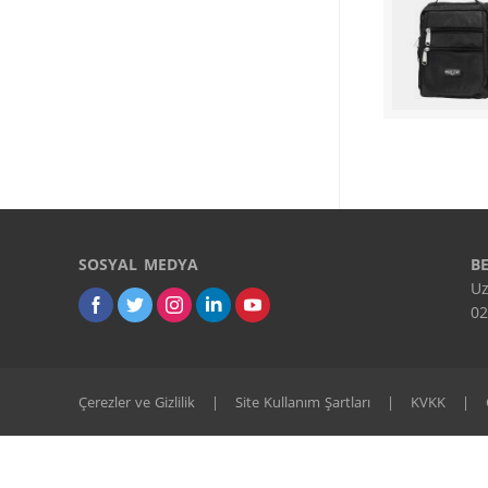
SOSYAL MEDYA
B
Uz
02
Çerezler ve Gizlilik
|
Site Kullanım Şartları
|
KVKK
|