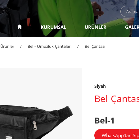
KURUMSAL
ÜRÜNLER
GALER
Ürünler
/
Bel - Omuzluk Çantaları
/
Bel Çantası
Siyah
Bel Çantas
Bel-1
WhatsApp'tan Sip