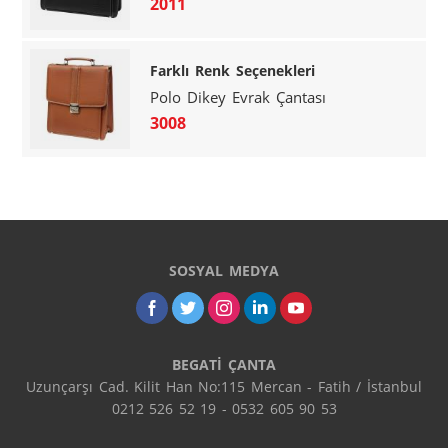
2011
Farklı Renk Seçenekleri
Polo Dikey Evrak Çantası
3008
SOSYAL MEDYA
BEGATİ ÇANTA
Uzunçarşı Cad. Kilit Han No:115 Mercan - Fatih / İstanbul

0212 526 52 19 - 0532 605 90 53