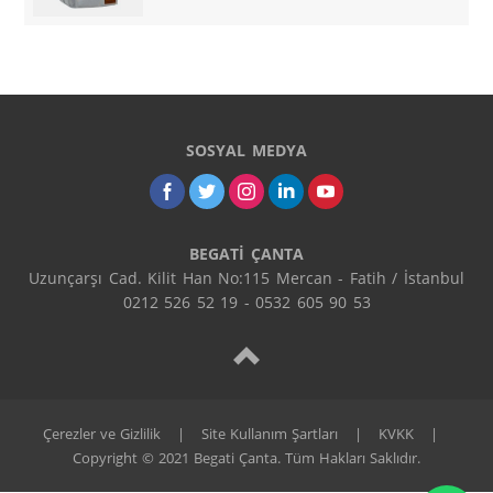
SOSYAL MEDYA
BEGATİ ÇANTA
Uzunçarşı Cad. Kilit Han No:115 Mercan - Fatih / İstanbul

0212 526 52 19 - 0532 605 90 53
Çerezler ve Gizlilik
|
Site Kullanım Şartları
|
KVKK
|
Copyright © 2021 Begati Çanta. Tüm Hakları Saklıdır.