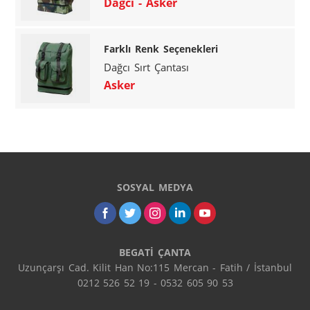
Dağcı - Asker
Farklı Renk Seçenekleri
Dağcı Sırt Çantası
Asker
SOSYAL MEDYA
BEGATİ ÇANTA
Uzunçarşı Cad. Kilit Han No:115 Mercan - Fatih / İstanbul

0212 526 52 19 - 0532 605 90 53