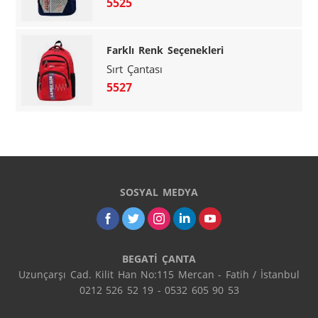
5525
Farklı Renk Seçenekleri
Sırt Çantası
5527
SOSYAL MEDYA
BEGATİ ÇANTA
Uzunçarşı Cad. Kilit Han No:115 Mercan - Fatih / İstanbul

0212 526 52 19 - 0532 605 90 53