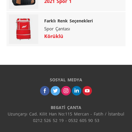
2021 Spor 1
Farklı Renk Seçenekleri
Spor Çantası
Körüklü
SOSYAL MEDYA
BEGATİ ÇANTA
Uzunçarşı Cad. Kilit Han No:115 Mercan - Fatih / İstanbul

0212 526 52 19 - 0532 605 90 53